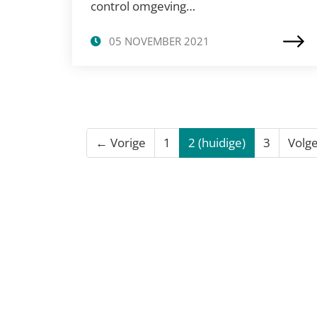
control omgeving…
05 NOVEMBER 2021
← Vorige
1
2
(huidige)
3
Volg