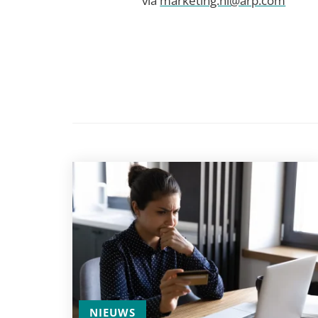
via
marketing.nl@arp.com
NIEUWS