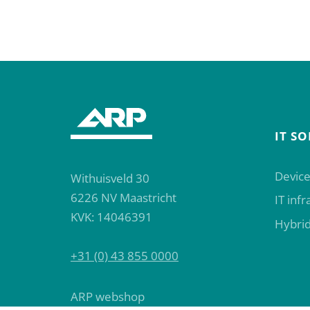
IT S
Device
Withuisveld 30
6226 NV Maastricht
IT inf
KVK: 14046391
Hybri
+31 (0) 43 855 0000
ARP webshop