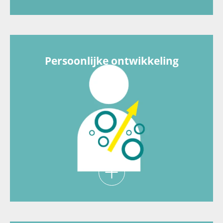
ARP vergoedt jouw reiskilometers, OV-kosten
én biedt een fietsplan en functieafhankelijk een
leaseauto aan.
Persoonlijke ontwikkeling
Choose Growth: jouw persoonlijke én