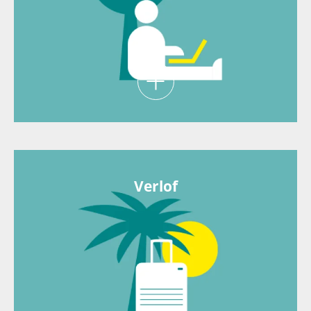
Bij ARP werk je ‘hybride’ op een van onze drie
werklocaties en/of vanuit thuis. Flexibele
werkuren? Overleg het met ons!
Verlof