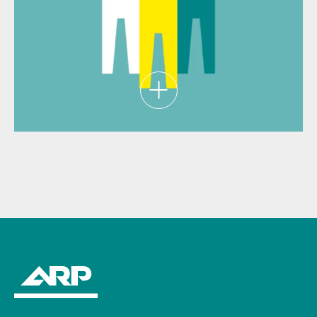
Je komt terecht in een informele werksfeer,
met leuke collega's, gezellige borrels én
evenementen.