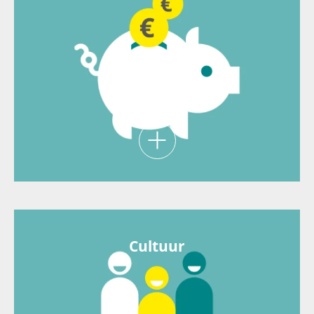
ARP stelt maandelijks een pensioenpremie ter
beschikking. Zelf draag je nog 2% bij van je
brutosalaris.
Cultuur