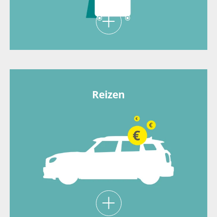
Werk je fulltime? Dan geniet je van 30
verlofdagen op jaarbasis.
Reizen