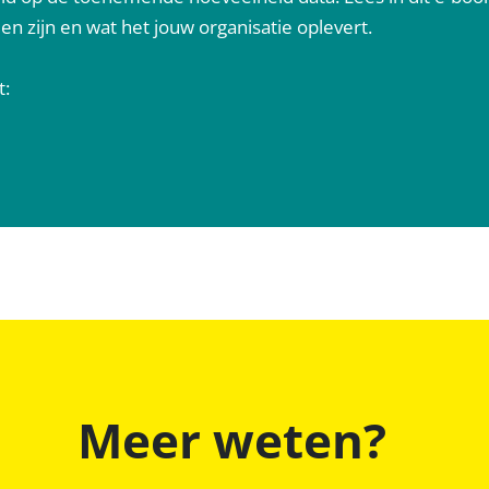
en zijn en wat het jouw organisatie oplevert.
t:
Meer weten?