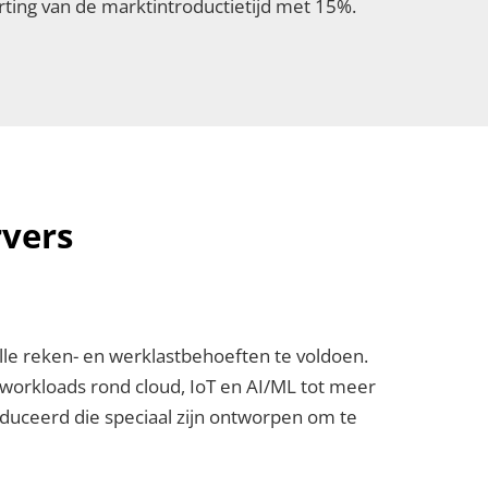
rting van de marktintroductietijd met 15%.
rvers
lle reken- en werklastbehoeften te voldoen.
 workloads rond cloud, IoT en AI/ML tot meer
oduceerd die speciaal zijn ontworpen om te