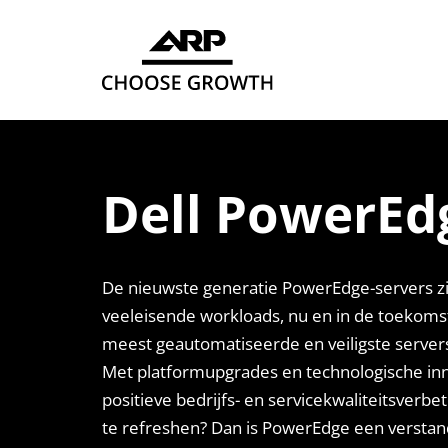
IT Solutions
IT Services
Kennisbank & Trends
Over ARP
Werken bij
Hybride werken
Services Hub
Downloadables
Onze aanpak
Collega's aan het woord
Device as a Service
Team Technical Experts
IT Blogs
Onze partners
Dell PowerEd
IT infrastructure
Readiness review
Referenties
MVO
ARP on AIR - Podcast ICT
De nieuwste generatie PowerEdge-servers z
veeleisende workloads, nu en in de toekoms
Contact
meest geautomatiseerde en veiligste servers 
Met platformupgrades en technologische in
positieve bedrijfs- en servicekwaliteitsverbet
te refreshen? Dan is PowerEdge een verstand