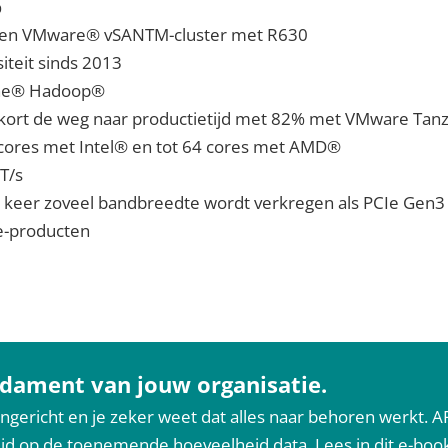
%
n een VMware® vSANTM-cluster met R630
iteit sinds 2013
ache® Hadoop®
rkort de weg naar productietijd met 82% met VMware Ta
cores met Intel® en tot 64 cores met AMD®
T/s
2 keer zoveel bandbreedte wordt verkregen als PCIe Gen3
e-producten
undament van jouw organisatie.
ingericht en je zeker weet dat alles naar behoren werkt. A
reid op de toenemende hoeveelheid data. Lees in dit e-boo