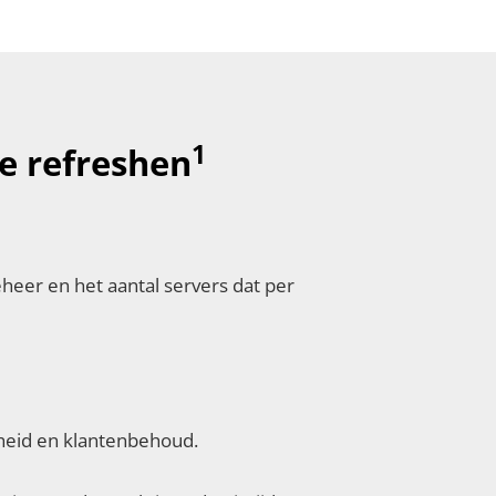
1
te refreshen
eer en het aantal servers dat per
heid en klantenbehoud.