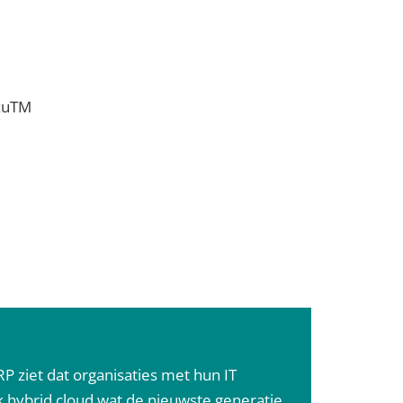
nzuTM
RP ziet dat organisaties met hun IT
k hybrid cloud wat de nieuwste generatie